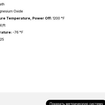
ath
nesium Oxide
ure Temperature, Power Off:
1200 °F
W/ft
rature:
-76 °F
825
Показать метрическую систему