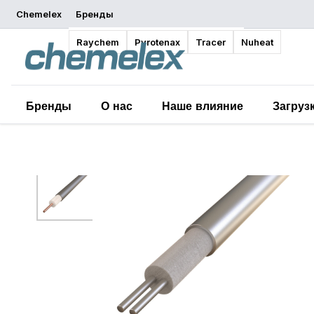
Chemelex
Бренды
Обзор
Raychem
Pyrotenax
Tracer
Nuheat
Бренды
О нас
Наше влияние
Загруз