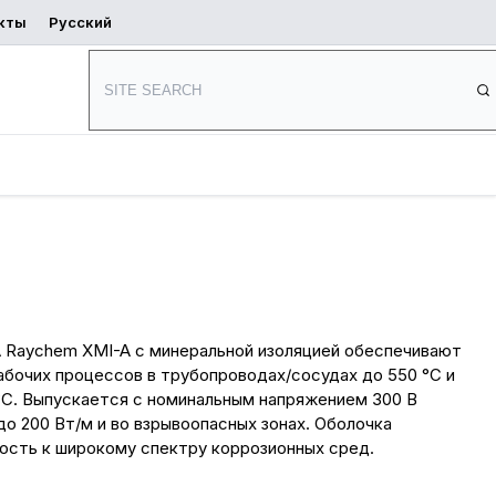
кты
Русский
Начать
ь
Где купить
проектирование
е
 XMI-A HAx с минеральной
 Raychem XMI-A с минеральной изоляцией обеспечивают
абочих процессов в трубопроводах/сосудах до 550 °C и
C. Выпускается с номинальным напряжением 300 В
до 200 Вт/м и во взрывоопасных зонах. Оболочка
кость к широкому спектру коррозионных сред.