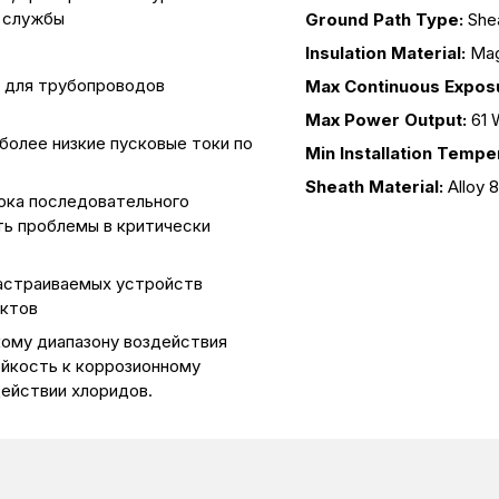
к службы
Ground Path Type:
She
Insulation Material:
Mag
 для трубопроводов
Max Continuous Expos
Max Power Output:
61 
более низкие пусковые токи по
Min Installation Tempe
Sheath Material:
Alloy 
ока последовательного
ть проблемы в критически
астраиваемых устройств
ектов
кому диапазону воздействия
ойкость к коррозионному
ействии хлоридов.