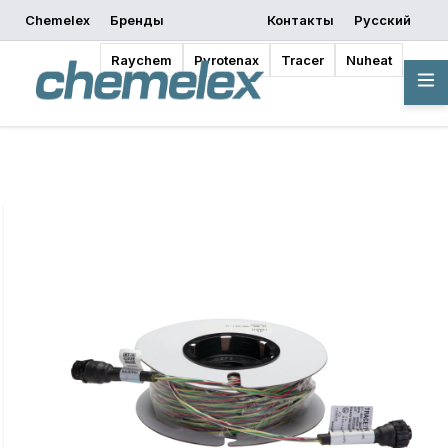
Chemelex
Бренды
Контакты
Русский
запросить
Начать
Где купить
предложение
проектирование
Raychem
Pyrotenax
Tracer
Nuheat
Обзор