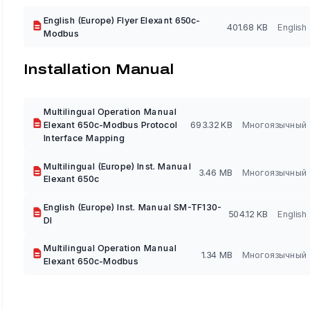
English (Europe) Flyer Elexant 650c-
401.68 KB
English
Modbus
Installation Manual
Multilingual Operation Manual
Elexant 650c-Modbus Protocol
693.32 KB
Многоязычный
Interface Mapping
Multilingual (Europe) Inst. Manual
3.46 MB
Многоязычный
Elexant 650c
English (Europe) Inst. Manual SM-TF130-
504.12 KB
English
DI
Multilingual Operation Manual
1.34 MB
Многоязычный
Elexant 650c-Modbus