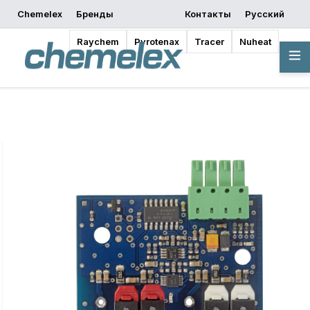
Chemelex
Бренды
Контакты
Русский
запросить
Начать
Где купить
предложение
проектирование
Raychem
Pyrotenax
Tracer
Nuheat
Обзор