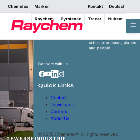
Chemelex
Marken
Kontakt
Deutsch
Raychem
Pyrotenax
Tracer
Nuheat
Chemelex is a global
leader in electric thermal
and sensing solutions,
protecting the world's
critical processes, places
and people.
Connect with us
Quick Links
Contact
Downloads
Careers
About Us
© 2025 Chemelex®. All rights reserved.
GEWERBEINDUSTRIE