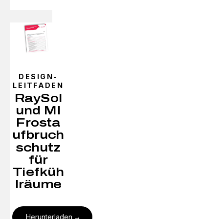
DESIGN-
LEITFADEN
RaySol
und MI
Frosta
ufbruch
schutz
für
Tiefküh
lräume
Herunterladen