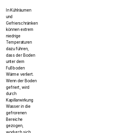
In Kühlräumen
und
Gefrierschränken
können extrem
niedrige
Temperaturen
dazu führen,
dass der Boden
unter dem
Fußboden
Wärme verliert.
Wenn der Boden
gefriert, wird
durch
Kapillarwirkung
Wasser in die
gefrorenen
Bereiche
gezogen,
wodurch sich