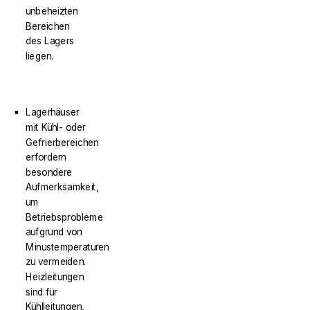
unbeheizten
Bereichen
des Lagers
liegen.
Lagerhäuser
mit Kühl- oder
Gefrierbereichen
erfordern
besondere
Aufmerksamkeit,
um
Betriebsprobleme
aufgrund von
Minustemperaturen
zu vermeiden.
Heizleitungen
sind für
Kühlleitungen,