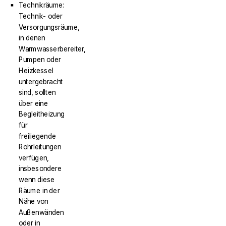
Technikräume:
Technik- oder
Versorgungsräume,
in denen
Warmwasserbereiter,
Pumpen oder
Heizkessel
untergebracht
sind, sollten
über eine
Begleitheizung
für
freiliegende
Rohrleitungen
verfügen,
insbesondere
wenn diese
Räume in der
Nähe von
Außenwänden
oder in