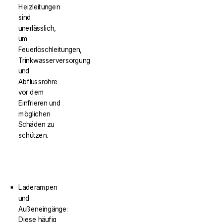
Heizleitungen
sind
unerlässlich,
um
Feuerlöschleitungen,
Trinkwasserversorgung
und
Abflussrohre
vor dem
Einfrieren und
möglichen
Schäden zu
schützen.
Laderampen
und
Außeneingänge:
Diese häufig