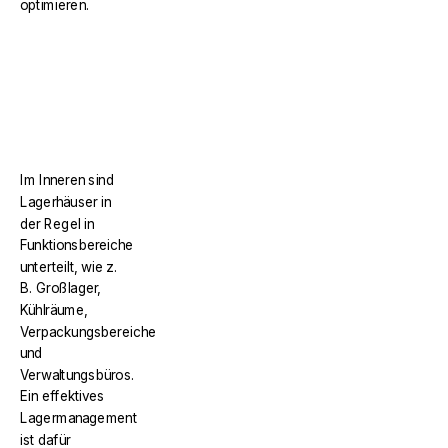
optimieren.
Im Inneren sind
Lagerhäuser in
der Regel in
Funktionsbereiche
unterteilt, wie z.
B. Großlager,
Kühlräume,
Verpackungsbereiche
und
Verwaltungsbüros.
Ein effektives
Lagermanagement
ist dafür