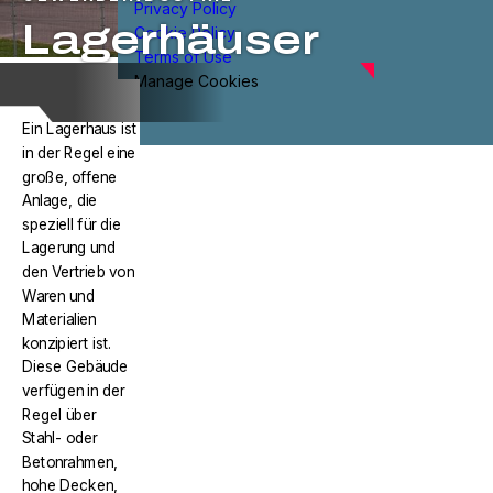
Privacy Policy
Lagerhäuser
Cookie Policy
Terms of Use
Manage Cookies
Ein Lagerhaus ist
in der Regel eine
große, offene
Anlage, die
speziell für die
Lagerung und
den Vertrieb von
Waren und
Materialien
konzipiert ist.
Diese Gebäude
verfügen in der
Regel über
Stahl- oder
Betonrahmen,
hohe Decken,