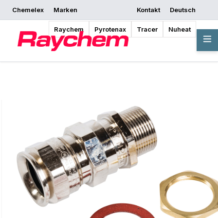
Chemelex
Marken
Kontakt
Deutsch
Mit dem Entwerfen
Angebot anfordern
Bezugsquellen
beginnen
Raychem
Pyrotenax
Tracer
Nuheat
Übersicht