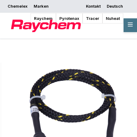
Chemelex
Marken
Kontakt
Deutsch
Mit dem Entwerfen
Angebot anfordern
Bezugsquellen
beginnen
Raychem
Pyrotenax
Tracer
Nuheat
Übersicht