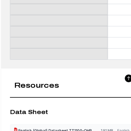
Resources
Data Sheet
English (Global) Datasheet TT1100-OHP
1.91 MB
English