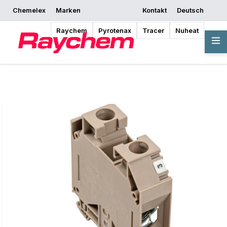
Chemelex
Marken
Kontakt
Deutsch
Mit dem Entwerfen
Angebot anfordern
Bezugsquellen
beginnen
Raychem
Pyrotenax
Tracer
Nuheat
Übersicht