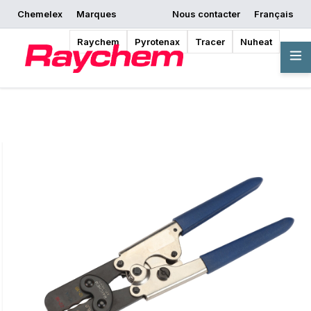
Chemelex
Marques
Nous contacter
Français
Commencer la
Demander un devis
Où acheter
conception
Raychem
Pyrotenax
Tracer
Nuheat
Vue d'ensemble