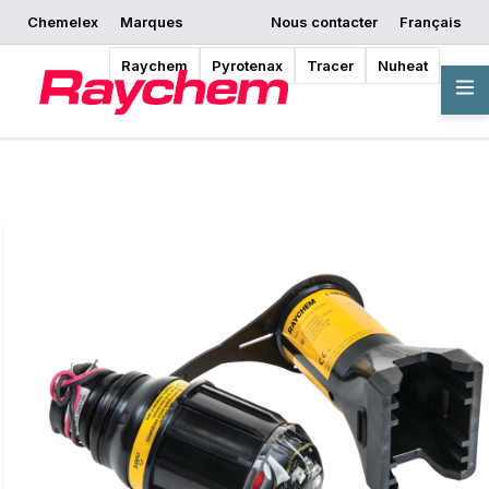
Chemelex
Marques
Nous contacter
Français
Commencer la
Demander un devis
Où acheter
conception
Raychem
Pyrotenax
Tracer
Nuheat
Vue d'ensemble