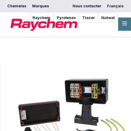
Chemelex
Marques
Nous contacter
Français
Commencer la
Demander un devis
Où acheter
conception
Raychem
Pyrotenax
Tracer
Nuheat
Vue d'ensemble