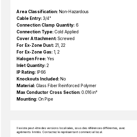
Area Classification:
Non-Hazardous
Cable Entry:
3/4"
Connection Clamp Quantity:
6
Connection Type:
Cold Applied
Cover Attachment:
Screwed
For Ex-Zone Dust:
21, 22
For Ex-Zone Gas:
1, 2
Halogen Free:
Yes
Inlet Quantity:
2
IP Rating:
IP66
Knockouts Included:
No
Material:
Glass Fiber Reinforced Polymer
Max Conductor Cross Section:
0.016 in²
Mounting:
On Pipe
Il existe peut-être des versions localisées, sous des références différentes, avec
agréments limités. Contactez le représentant commercial local.