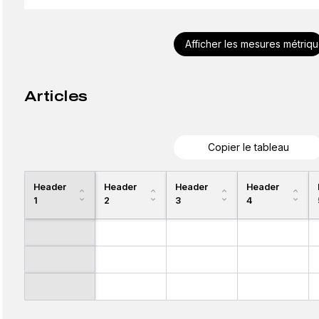
Afficher les mesures métriq
Articles
Copier le tableau
Header
Header
Header
Header
1
2
3
4