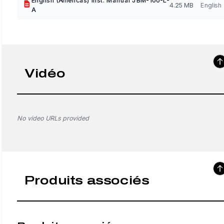
English (Americas) Inst. Manual JBM-100-L-
4.25 MB
English
A
Vidéo
No video URLs provided
Produits associés