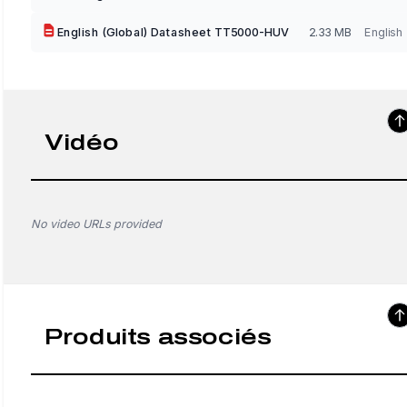
English (Global) Datasheet TT5000-HUV
2.33 MB
English
Vidéo
No video URLs provided
Produits associés