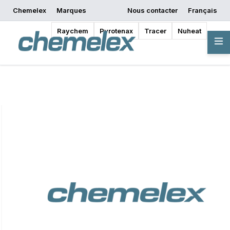
Chemelex
Marques
Nous contacter
Français
Commencer la
Demander un devis
Où acheter
conception
Raychem
Pyrotenax
Tracer
Nuheat
Vue d'ensemble