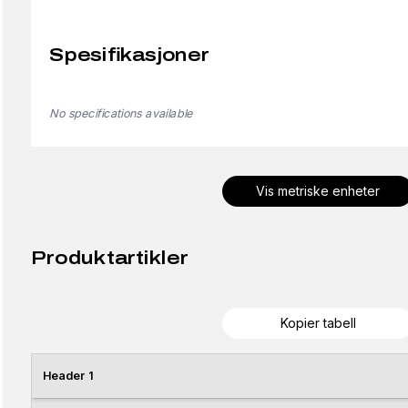
Spesifikasjoner
No specifications available
Vis metriske enheter
Produktartikler
Kopier tabell
Header 1