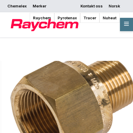
Chemelex
Merker
Kontakt oss
Norsk
Be om et tilbud
Hvor kan jeg kjøpe
Begynn å designe
Raychem
Pyrotenax
Tracer
Nuheat
Oversikt