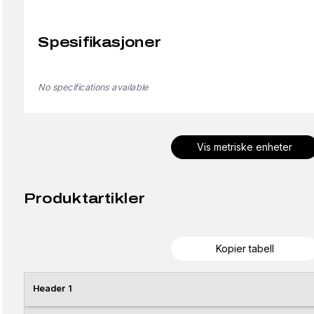
Spesifikasjoner
No specifications available
Vis metriske enheter
Produktartikler
Kopier tabell
Header 1