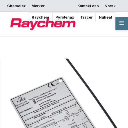
Chemelex
Merker
Kontakt oss
Norsk
Be om et tilbud
Hvor kan jeg kjøpe
Begynn å designe
Raychem
Pyrotenax
Tracer
Nuheat
Oversikt