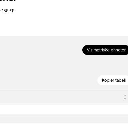
- 158 °F
Vis metriske enheter
Kopier tabell