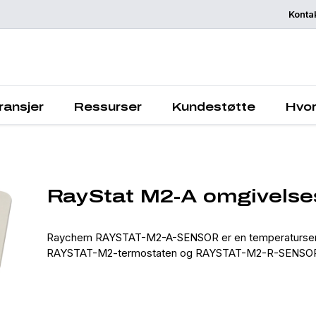
Konta
Be om et tilbu
ransjer
Ressurser
Kundestøtte
Hvor
RayStat M2-A omgivelses
Raychem RAYSTAT-M2-A-SENSOR er en temperatursens
RAYSTAT-M2-termostaten og RAYSTAT-M2-R-SENSOR for