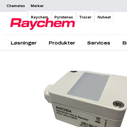
Chemelex
Merker
Oversikt
Raychem
Pyrotenax
Tracer
Nuheat
Løsninger
Produkter
Services
B