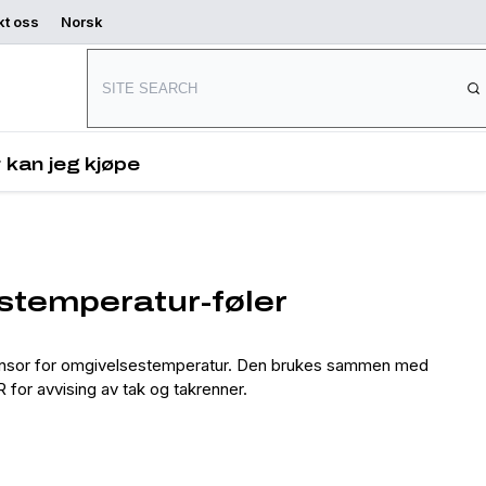
kt oss
Norsk
Hvor kan jeg
Begynn å
d
kjøpe
designe
 kan jeg kjøpe
temperatur-føler
or for omgivelsestemperatur. Den brukes sammen med
 avvising av tak og takrenner.