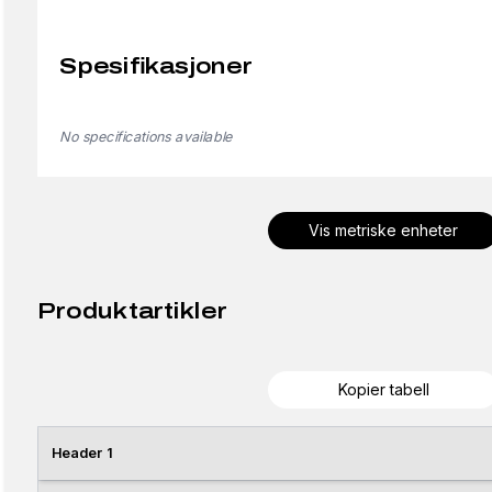
Spesifikasjoner
No specifications available
Vis metriske enheter
Produktartikler
Kopier tabell
Header 1