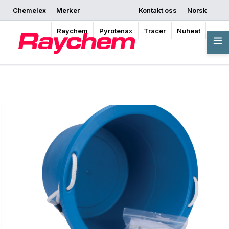
Chemelex
Merker
Kontakt oss
Norsk
Be om et tilbud
Hvor kan jeg kjøpe
Begynn å designe
Raychem
Pyrotenax
Tracer
Nuheat
Oversikt