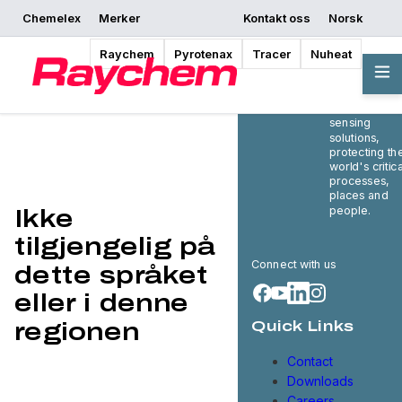
Chemelex
Merker
Kontakt oss
Norsk
Raychem
Pyrotenax
Tracer
Nuheat
Chemelex is 
global leader
in electric
thermal and
sensing
solutions,
protecting th
world's critica
processes,
places and
people.
Ikke
tilgjengelig på
Connect with us
dette språket
eller i denne
regionen
Quick Links
Contact
Downloads
Careers