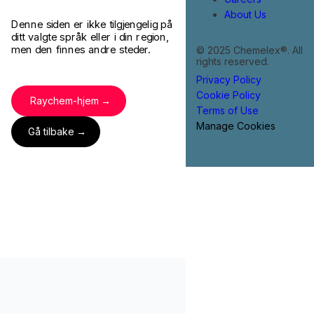
About Us
Denne siden er ikke tilgjengelig på
ditt valgte språk eller i din region,
men den finnes andre steder.
© 2025 Chemelex®. All
rights reserved.
Privacy Policy
Cookie Policy
Raychem-hjem
Terms of Use
Manage Cookies
Gå tilbake