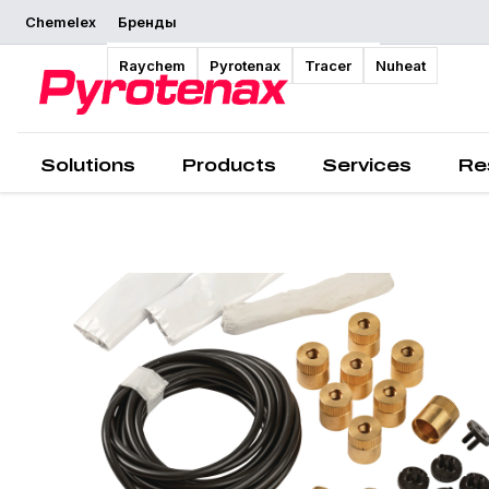
Chemelex
Бренды
Обзор
Raychem
Pyrotenax
Tracer
Nuheat
Solutions
Products
Services
Re