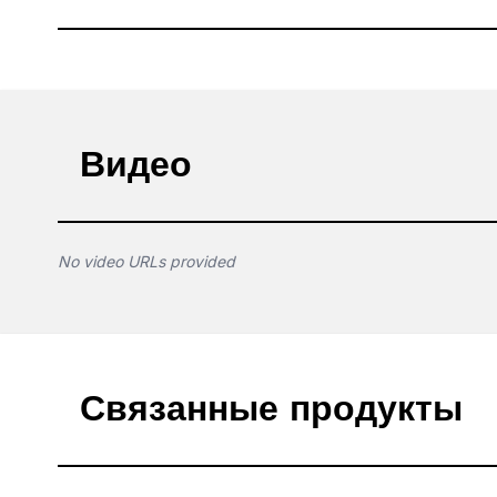
Видео
No video URLs provided
Связанные продукты