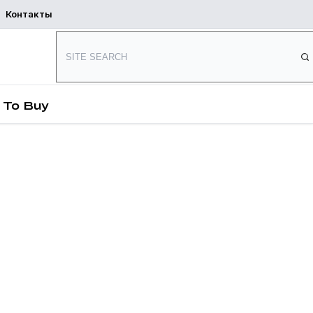
Контакты
Начать
ь
Где купить
проектирование
е
 To Buy