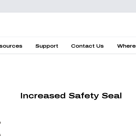
запросит
предложени
sources
Support
Contact Us
Where
Increased Safety Seal