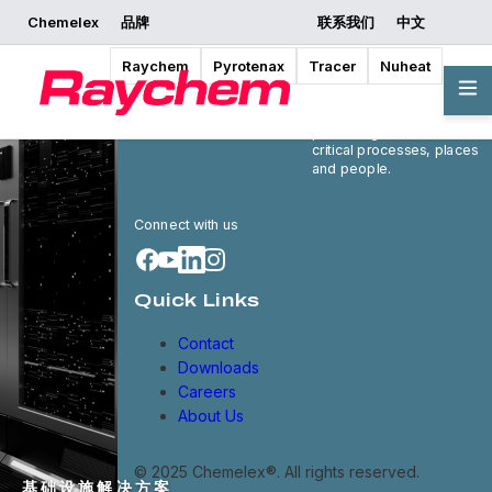
Chemelex
品牌
联系我们
中文
Raychem
Pyrotenax
Tracer
Nuheat
Chemelex is a global
leader in electric thermal
and sensing solutions,
protecting the world's
critical processes, places
and people.
Connect with us
Quick Links
Contact
Downloads
Careers
About Us
© 2025 Chemelex®. All rights reserved.
基础设施解决方案