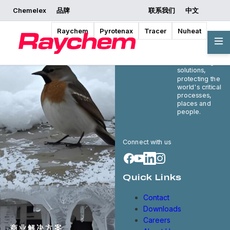
Chemelex
品牌
联系我们
中文
Raychem
Pyrotenax
Tracer
Nuheat
Chemelex is a
global leader in
electric thermal
and sensing
solutions,
protecting the
world's critical
processes,
places and
people.
Connect with us
Quick Links
Contact
Downloads
Careers
商业解决方案