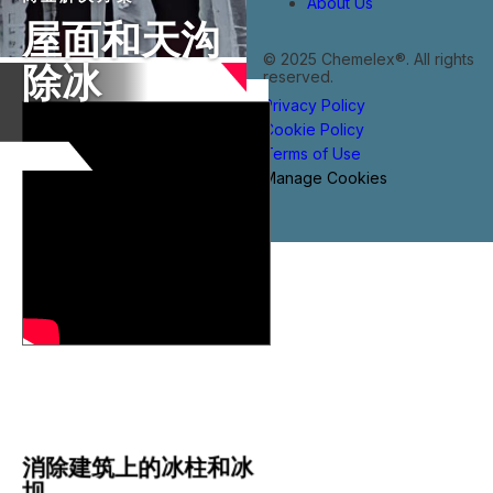
About Us
屋面和天沟
© 2025 Chemelex®. All rights
除冰
reserved.
Privacy Policy
Cookie Policy
Terms of Use
Manage Cookies
消除建筑上的冰柱和冰
坝