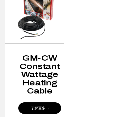
GM-CW
Constant
Wattage
Heating
Cable
了解更多