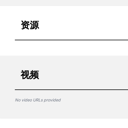
资源
视频
No video URLs provided