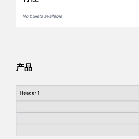
No bullets available
产品
Header 1