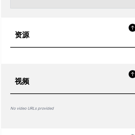
资源
视频
No video URLs provided