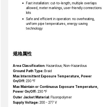
Fast installation: cut-to-length, multiple overlaps
allowed, meter markings, user-friendly connections
kits
Safe and efficient in operation: no overheating,
uniform pipe temperatures, energy saving
technology
规格属性
Area Classification:
Hazardous; Non-Hazardous
Ground Path Type:
Braid
Max Intermittent Exposure Temperature, Power
On/Off:
230 °F
Max Maintain or Continuous Exposure Temperature,
Power On/Off:
230 °F
Outer Jacket Material:
Fluoropolymer
Supply Voltage:
200 - 277 V