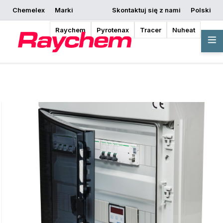
Chemelex
Marki
Skontaktuj się z nami
Polski
Rozpocznij
Poproś o wycenę
Gdzie kupić
projektowanie
Raychem
Pyrotenax
Tracer
Nuheat
Przegląd