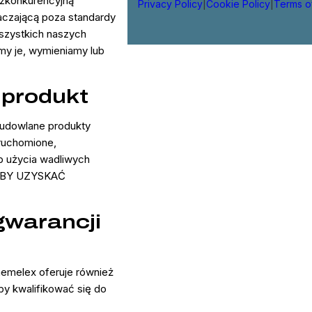
ezkonkurencyjną
Privacy Policy
|
Cookie Policy
|
Terms o
aczającą poza standardy
szystkich naszych
my je, wymieniamy lub
 produkt
budowlane produkty
uruchomione,
b użycia wadliwych
, ABY UZYSKAĆ
gwarancji
hemelex oferuje również
by kwalifikować się do