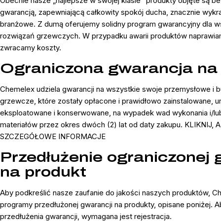
Obecnie nasze „najlepsze w swojej klasie” produkty objęte są b
gwarancją, zapewniającą całkowity spokój ducha, znacznie wykr
branżowe. Z dumą oferujemy solidny program gwarancyjny dla w
rozwiązań grzewczych. W przypadku awarii produktów naprawia
zwracamy koszty.
Ograniczona gwarancja na
Chemelex udziela gwarancji na wszystkie swoje przemysłowe i 
grzewcze, które zostały opłacone i prawidłowo zainstalowane, 
eksploatowane i konserwowane, na wypadek wad wykonania i/lu
materiałów przez okres dwóch (2) lat od daty zakupu. KLIKNIJ
SZCZEGÓŁOWE INFORMACJE
Przedłużenie ograniczonej 
na produkt
Aby podkreślić nasze zaufanie do jakości naszych produktów, C
programy przedłużonej gwarancji na produkty, opisane poniżej. A
przedłużenia gwarancji, wymagana jest rejestracja.