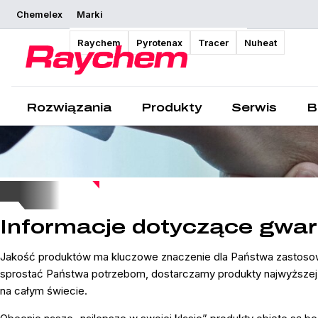
Chemelex
Marki
Raychem
Pyrotenax
Tracer
Nuheat
Rozwiązania
Produkty
Serwis
B
Informacje dotyczące gwar
Jakość produktów ma kluczowe znaczenie dla Państwa zastosowań
sprostać Państwa potrzebom, dostarczamy produkty najwyższej j
na całym świecie.