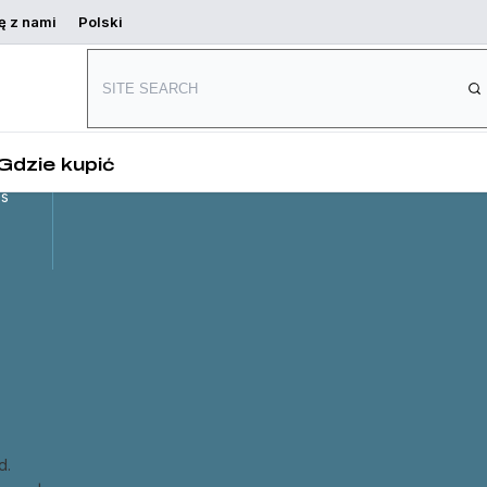
ę z nami
Polski
Connect with us
and
,
Gdzie kupić
es
d.