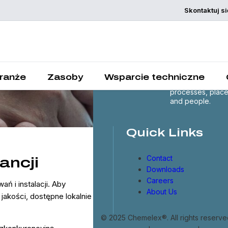
Skontaktuj si
Chemelex is a
global leader in
electric thermal 
sensing solutions
protecting the
ranże
Zasoby
Wsparcie techniczne
world's critical
processes, plac
and people.
Quick Links
Contact
ancji
Downloads
Careers
 i instalacji. Aby
About Us
akości, dostępne lokalnie
© 2025 Chemelex®. All rights reserve