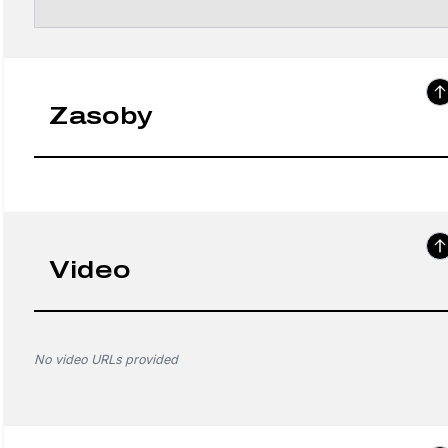
Zasoby
Video
No video URLs provided