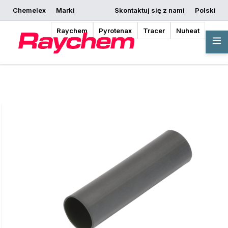
Chemelex
Marki
Skontaktuj się z nami
Polski
Rozpocznij
Poproś o wycenę
Gdzie kupić
projektowanie
Raychem
Pyrotenax
Tracer
Nuheat
Przegląd