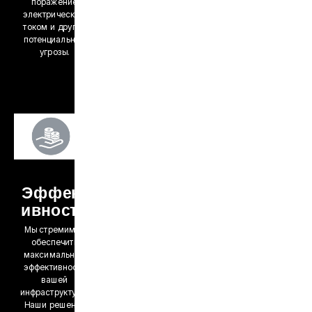
поражение
электрическим
током и другие
потенциальные
угрозы.
Эффект
ивность
Мы стремимся
обеспечить
максимальную
эффективность
вашей
инфраструктуры.
Наши решения