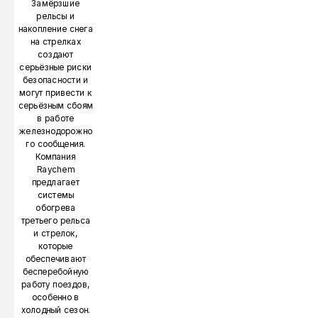
Замёрзшие
рельсы и
накопление снега
на стрелках
создают
серьёзные риски
безопасности и
могут привести к
серьёзным сбоям
в работе
железнодорожно
го сообщения.
Компания
Raychem
предлагает
системы
обогрева
третьего рельса
и стрелок,
которые
обеспечивают
бесперебойную
работу поездов,
особенно в
холодный сезон.