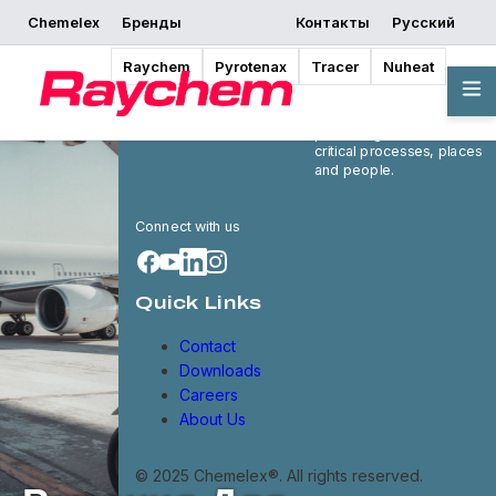
Chemelex
Бренды
Контакты
Русский
Raychem
Pyrotenax
Tracer
Nuheat
Chemelex is a global
leader in electric thermal
and sensing solutions,
protecting the world's
critical processes, places
and people.
Connect with us
Quick Links
Contact
Downloads
Careers
About Us
© 2025 Chemelex®. All rights reserved.