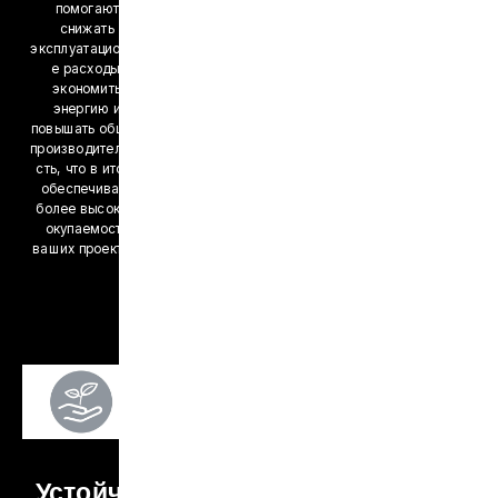
помогают
снижать
эксплуатационны
е расходы,
экономить
энергию и
повышать общую
производительно
сть, что в итоге
обеспечивает
более высокую
окупаемость
ваших проектов.
Устойчи