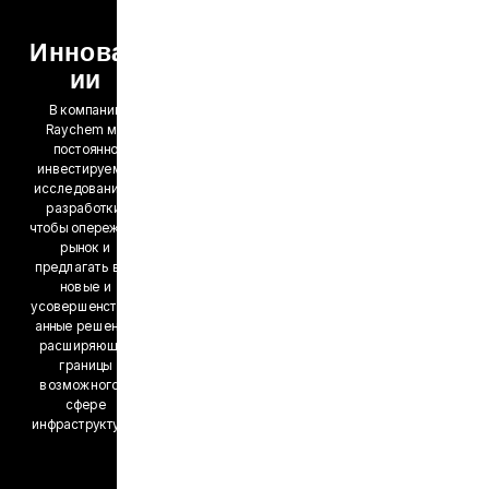
Инновац
ии
В компании
Raychem мы
постоянно
инвестируем в
исследования и
разработки,
чтобы опережать
рынок и
предлагать всё
новые и
усовершенствов
анные решения,
расширяющие
границы
возможного в
сфере
инфраструктуры.