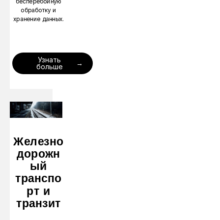
бесперебойную
обработку и
хранение данных.
Узнать
больше
Железно
дорожн
ый
транспо
рт и
транзит