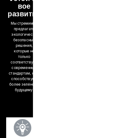
вое
развитие
Мы стремимся
предлагать
экологически
безопасные
решения,
которые не
только
соответствуют
современным
стандартам, но и
способствуют
более зелёному
будущему.