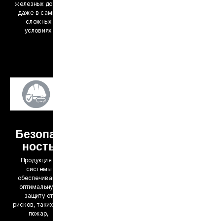
железных дорог
даже в самых
сложных
условиях.
Безопас
ность
Продукция и
системы
обеспечивают
оптимальную
защиту от
рисков, таких как
пожар,