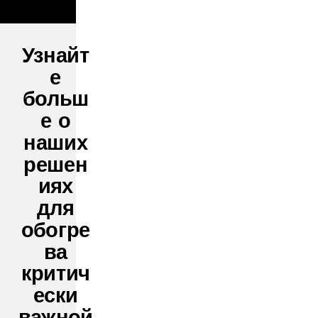
Узнайт
е
больш
е о
наших
решен
иях
для
обогре
ва
критич
ески
важной