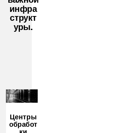
инфра
структ
уры.
Центры
обработ
ки