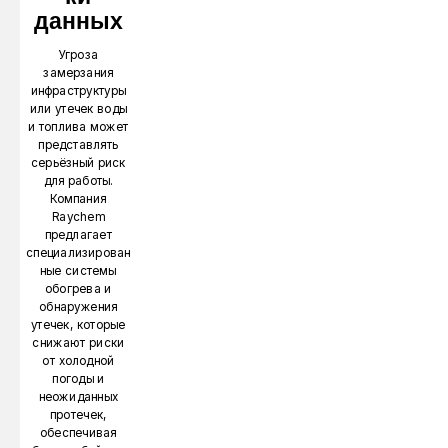
данных
Угроза
замерзания
инфраструктуры
или утечек воды
и топлива может
представлять
серьёзный риск
для работы.
Компания
Raychem
предлагает
специализирован
ные системы
обогрева и
обнаружения
утечек, которые
снижают риски
от холодной
погоды и
неожиданных
протечек,
обеспечивая