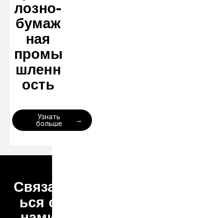
лозно-
бумаж
ная
промы
шленн
ость
Узнать
больше
Связат
ься с