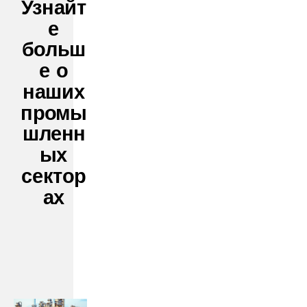
Узнайт
е
больш
е о
наших
промы
шленн
ых
сектор
ах