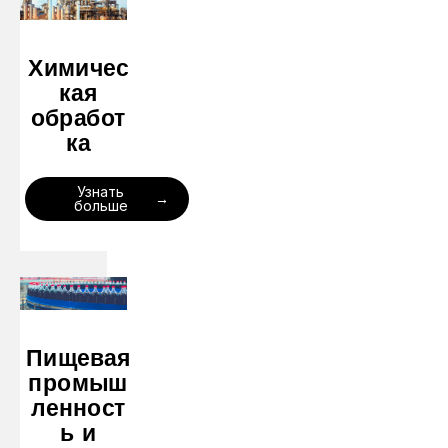
Химичес
кая
обработ
ка
Узнать
больше
Пищевая
промыш
ленност
ь и