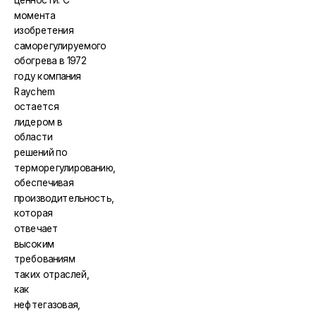
момента
изобретения
саморегулируемого
обогрева в 1972
году компания
Raychem
остается
лидером в
области
решений по
терморегулированию,
обеспечивая
производительность,
которая
отвечает
высоким
требованиям
таких отраслей,
как
нефтегазовая,