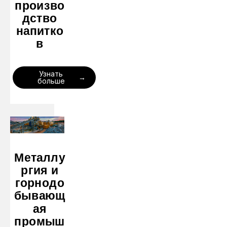
произво
дство
напитко
в
Узнать
больше
Металлу
ргия и
горнодо
бывающ
ая
промыш