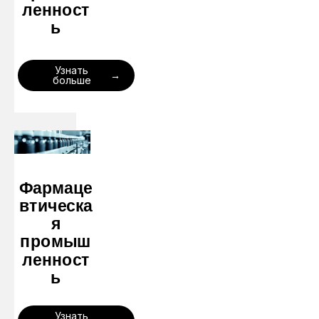
ленност
ь
Узнать
больше
Фармаце
втическа
я
промыш
ленност
ь
Узнать