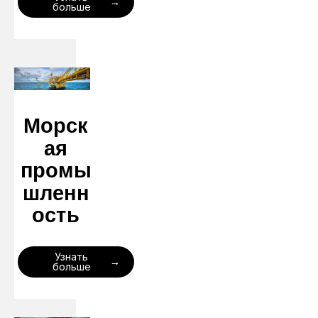
больше
Морск
ая
промы
шленн
ость
Узнать
больше