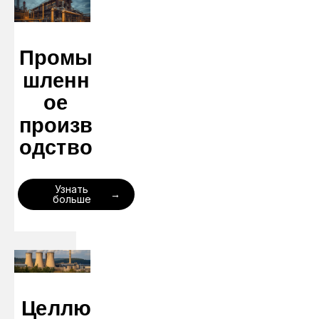
Промы
шленн
ое
произв
одство
Узнать
больше
Целлю