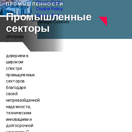
Privacy Policy
ПРОМЫШЛЕННОСТИ
Cookie Policy
Промышленные
Terms of Use
Manage Cookies
секторы
Системы
обогрева
Raychem
пользуются
доверием в
широком
спектре
промышленных
секторов
благодаря
своей
непревзойденной
надежности,
техническим
инновациям и
долгосрочной
ценности. С