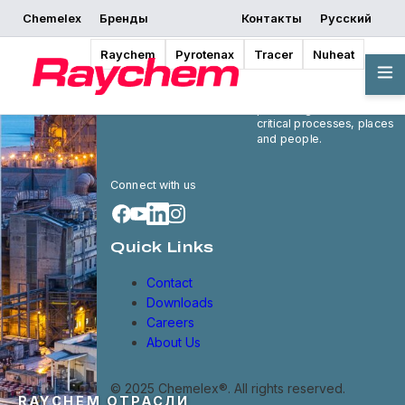
Chemelex
Бренды
Контакты
Русский
Raychem
Pyrotenax
Tracer
Nuheat
Chemelex is a global
leader in electric thermal
and sensing solutions,
protecting the world's
critical processes, places
and people.
Connect with us
Quick Links
Contact
Downloads
Careers
About Us
© 2025 Chemelex®. All rights reserved.
RAYCHEM ОТРАСЛИ