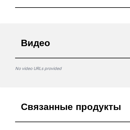
Видео
No video URLs provided
Связанные продукты