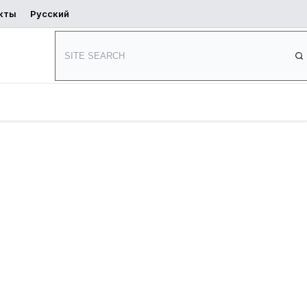
кты
Русский
Начать
ь
Где купить
проектирование
е