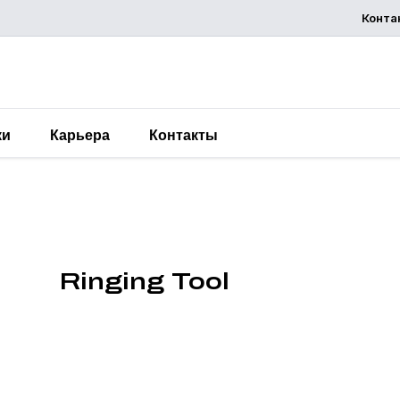
Конта
запросит
предложени
ки
Карьера
Контакты
Ringing Tool