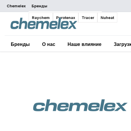
Chemelex
Бренды
Обзор
Raychem
Pyrotenax
Tracer
Nuheat
Бренды
О нас
Наше влияние
Загруз