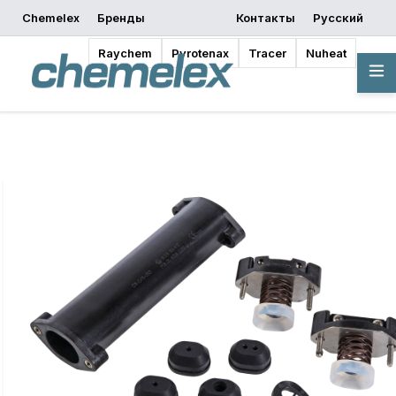
Chemelex
Бренды
Контакты
Русский
запросить
Начать
Где купить
предложение
проектирование
Raychem
Pyrotenax
Tracer
Nuheat
Обзор