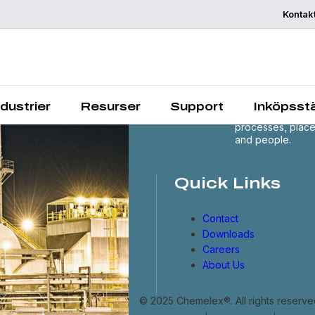
Kontak
Chemelex is a
global leader in
electric thermal 
sensing solutions
protecting the
ndustrier
Resurser
Support
Inköpsstä
world's critical
processes, plac
and people.
Quick Links
Contact
Downloads
Careers
About Us
© 2025 Chemelex®. All rights reserve