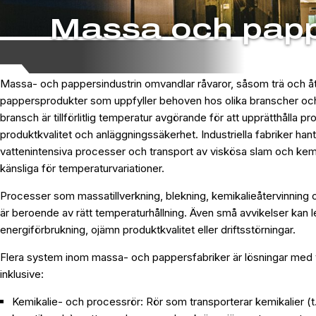
Massa och pap
Massa- och pappersindustrin omvandlar råvaror, såsom trä och åter
pappersprodukter som uppfyller behoven hos olika branscher oc
bransch är tillförlitlig temperatur avgörande för att upprätthålla pr
produktkvalitet och anläggningssäkerhet. Industriella fabriker han
vattenintensiva processer och transport av viskösa slam och kemik
känsliga för temperaturvariationer.
Processer som massatillverkning, blekning, kemikalieåtervinning 
är beroende av rätt temperaturhållning. Även små avvikelser kan le
energiförbrukning, ojämn produktkvalitet eller driftsstörningar.
Flera system inom massa- och pappersfabriker är lösningar med vä
inklusive:
Kemikalie- och processrör: Rör som transporterar kemikalier (t.ex