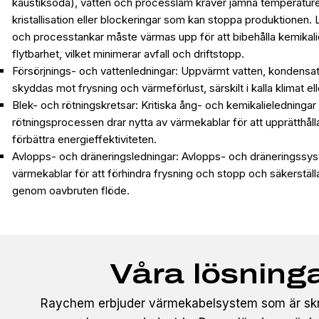
kaustiksoda), vatten och processlam kräver jämna temperaturer 
kristallisation eller blockeringar som kan stoppa produktionen. 
och processtankar måste värmas upp för att bibehålla kemikalie
flytbarhet, vilket minimerar avfall och driftstopp.
Försörjnings- och vattenledningar: Uppvärmt vatten, kondensa
skyddas mot frysning och värmeförlust, särskilt i kalla klimat ell
Blek- och rötningskretsar: Kritiska ång- och kemikalieledningar 
rötningsprocessen drar nytta av värmekablar för att upprätthål
förbättra energieffektiviteten.
Avlopps- och dräneringsledningar: Avlopps- och dräneringssy
värmekablar för att förhindra frysning och stopp och säkerstä
genom oavbruten flöde.
Våra lösning
Raychem erbjuder värmekabelsystem som är sk