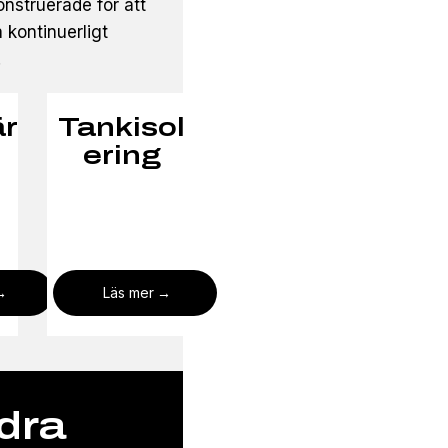
nstruerade för att
 kontinuerligt
.
är
Tankisol
ering
Läs mer
dra