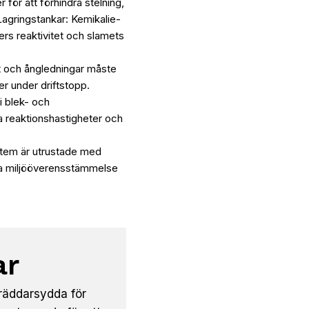
för att förhindra stelning,
Lagringstankar: Kemikalie-
rs reaktivitet och slamets
t och ångledningar måste
er under driftstopp.
i blek- och
la reaktionshastigheter och
stem är utrustade med
lla miljööverensstämmelse
ar
räddarsydda för