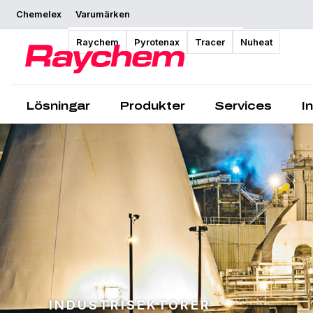
Chemelex
Varumärken
Raychem
Pyrotenax
Tracer
Nuheat
Lösningar
Produkter
Services
I
INDUSTRISEKTORER