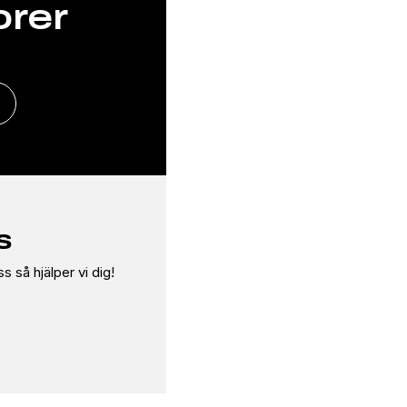
orer
s
 så hjälper vi dig!