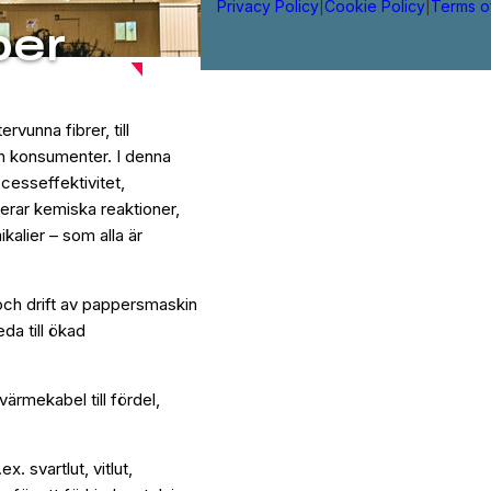
Privacy Policy
|
Cookie Policy
|
Terms o
per
vunna fibrer, till
h konsumenter. I denna
ocesseffektivitet,
terar kemiska reaktioner,
alier – som alla är
och drift av pappersmaskin
da till ökad
rmekabel till fördel,
. svartlut, vitlut,