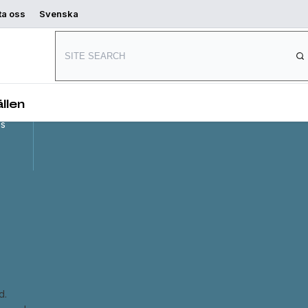
ta oss
Svenska
Connect with us
and
,
llen
es
d.