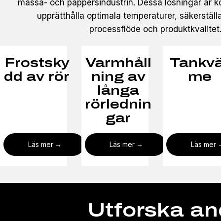
massa- och pappersindustrin. Dessa lösningar är ko
upprätthålla optimala temperaturer, säkerställa
processflöde och produktkvalitet
Frostsky
Varmhåll
Tankv
dd av rör
ning av
me
långa
rörlednin
gar
Läs mer
Läs mer
Läs mer
Utforska an