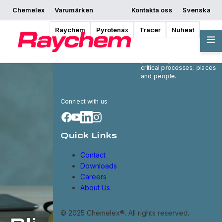
Chemelex
Varumärken
Kontakta oss
Svenska
Raychem
Pyrotenax
Tracer
Nuheat
Chemelex is a global
leader in electric thermal
and sensing solutions,
protecting the world's
critical processes, places
and people.
Connect with us
Quick Links
Contact
Downloads
Careers
About Us
© 2025 Chemelex®. All rights reserved.