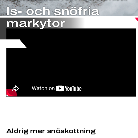
Is- och snöfria
markytor
Aldrig mer snöskottning