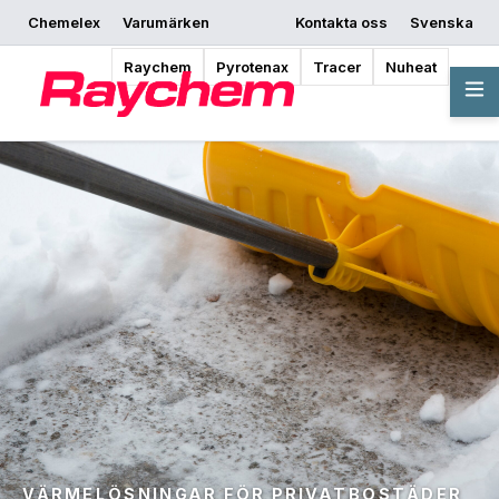
Chemelex
Varumärken
Kontakta oss
Svenska
Raychem
Pyrotenax
Tracer
Nuheat
VÄRMELÖSNINGAR FÖR PRIVATBOSTÄDER