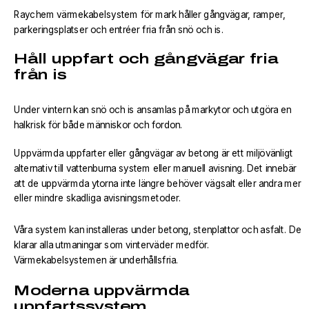
Raychem värmekabelsystem för mark håller gångvägar, ramper,
parkeringsplatser och entréer fria från snö och is.
Håll uppfart och gångvägar fria
från is
Under vintern kan snö och is ansamlas på markytor och utgöra en
halkrisk för både människor och fordon.
Uppvärmda uppfarter eller gångvägar av betong är ett miljövänligt
alternativ till vattenburna system eller manuell avisning. Det innebär
att de uppvärmda ytorna inte längre behöver vägsalt eller andra mer
eller mindre skadliga avisningsmetoder.
Våra system kan installeras under betong, stenplattor och asfalt. De
klarar alla utmaningar som vinterväder medför.
Värmekabelsystemen är underhållsfria.
Moderna uppvärmda
uppfartssystem