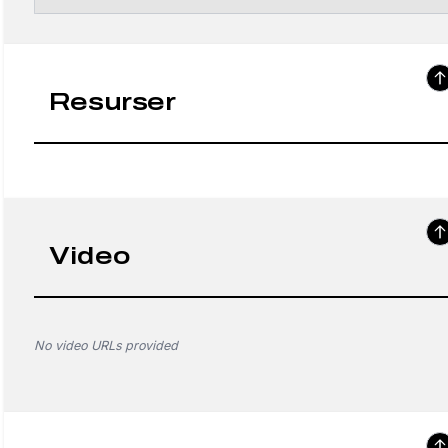
Resurser
Video
No video URLs provided