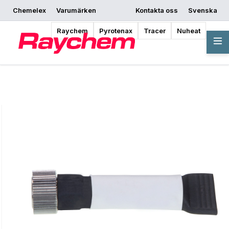
Chemelex
Varumärken
Kontakta oss
Svenska
Begär offert
Var kan man köpa
Börja designa
Raychem
Pyrotenax
Tracer
Nuheat
Översikt