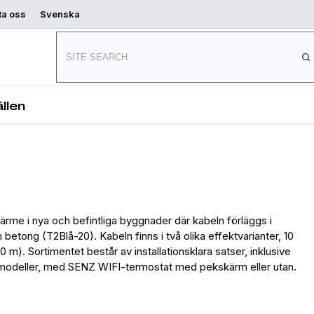
ta oss
Svenska
Var kan man
Börja designa
köpa
llen
rme i nya och befintliga byggnader där kabeln förläggs i
tong (T2Blå-20). Kabeln finns i två olika effektvarianter, 10
m). Sortimentet består av installationsklara satser, inklusive
lika modeller, med SENZ WIFI-termostat med pekskärm eller utan.