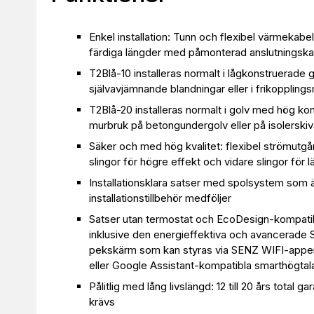
Enkel installation: Tunn och flexibel värmekabel 
färdiga längder med påmonterad anslutningska
T2Blå-10 installeras normalt i lågkonstruerade g
självavjämnande blandningar eller i frikopplin
T2Blå-20 installeras normalt i golv med hög ko
murbruk på betongundergolv eller på isolerski
Säker och med hög kvalitet: flexibel strömutgån
slingor för högre effekt och vidare slingor för l
Installationsklara satser med spolsystem som är e
installationstillbehör medföljer
Satser utan termostat och EcoDesign-kompatibla
inklusive den energieffektiva och avancerad
pekskärm som kan styras via SENZ WIFI-appen 
eller Google Assistant-kompatibla smarthögtal
Pålitlig med lång livslängd: 12 till 20 års total gar
krävs