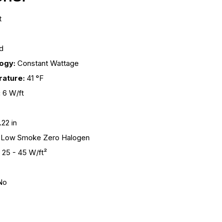
t
d
ogy:
Constant Wattage
rature:
41 °F
:
6 W/ft
.22 in
Low Smoke Zero Halogen
25 - 45 W/ft²
No