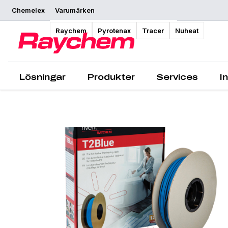
Chemelex
Varumärken
Översikt
Raychem
Pyrotenax
Tracer
Nuheat
Lösningar
Produkter
Services
I