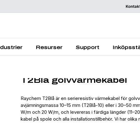
Kontak
Begär offert
ndustrier
Resurser
Support
Inköpsstä
T2Blå golvvärmekabel
Raychem T2Blå är en serieresistiv värmekabel för golvvä
avjämningsmassa 10–15 mm (T2Blå-10) eller i 30–50 mm be
W/m och 20 W/m, och levereras i färdiga längder (11–200 
kabel på spole och alla installationstillbehör. Vi har o