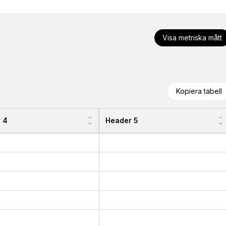
Visa metriska mått
Kopiera tabell
 4
Header 5