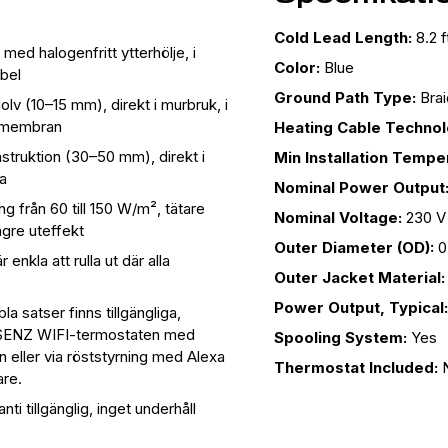
Cold Lead Length:
8.2 f
med halogenfritt ytterhölje, i
Color:
Blue
bel
Ground Path Type:
Brai
olv (10–15 mm), direkt i murbruk, i
gsmembran
Heating Cable Technol
nstruktion (30–50 mm), direkt i
Min Installation Tempe
va
Nominal Power Output
g från 60 till 150 W/m², tätare
Nominal Voltage:
230 V
ägre uteffekt
Outer Diameter (OD):
0
nkla att rulla ut där alla
Outer Jacket Material:
Power Output, Typical:
 satser finns tillgängliga,
e SENZ WIFI-termostaten med
Spooling System:
Yes
eller via röststyrning med Alexa
Thermostat Included:
are.
anti tillgänglig, inget underhåll