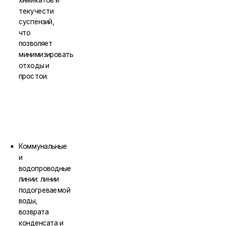
текучести
суспензий,
что
позволяет
минимизировать
отходы и
простои.
Коммунальные
и
водопроводные
линии: линии
подогреваемой
воды,
возврата
конденсата и