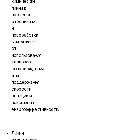
химические
линии в
процессе
отбеливания
и
переработки
выигрывают
от
использования
теплового
сопровождения
для
поддержания
скорости
реакции и
повышения
энергоэффективности.
Линии
сточных вод