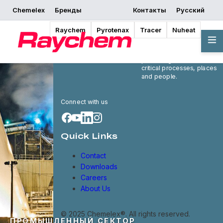
Chemelex
Бренды
Контакты
Русский
Raychem
Pyrotenax
Tracer
Nuheat
Chemelex is a global
leader in electric thermal
and sensing solutions,
protecting the world's
critical processes, places
and people.
Connect with us
Quick Links
Contact
Downloads
Careers
About Us
© 2025 Chemelex®. All rights reserved.
ПРОМЫШЛЕННЫЙ СЕКТОР