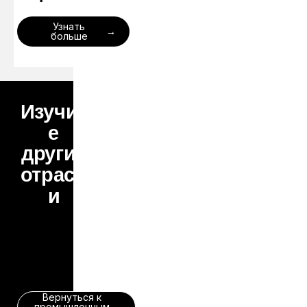
Узнать
больше
Изучит
е
другие
отрасл
и
Вернуться к
промышленным