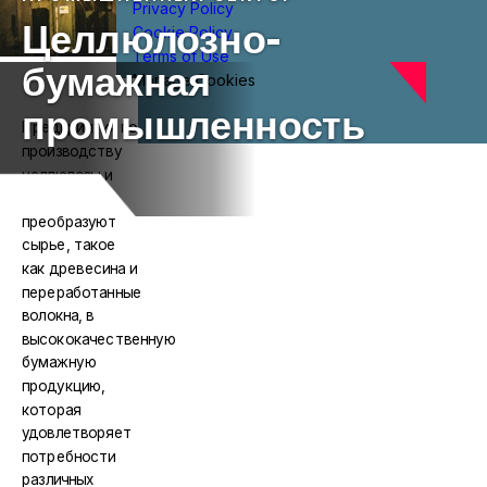
Privacy Policy
Целлюлозно-
Cookie Policy
Terms of Use
бумажная
Manage Cookies
промышленность
Предприятия по
производству
целлюлозы и
бумаги
преобразуют
сырье, такое
как древесина и
переработанные
волокна, в
высококачественную
бумажную
продукцию,
которая
удовлетворяет
потребности
различных