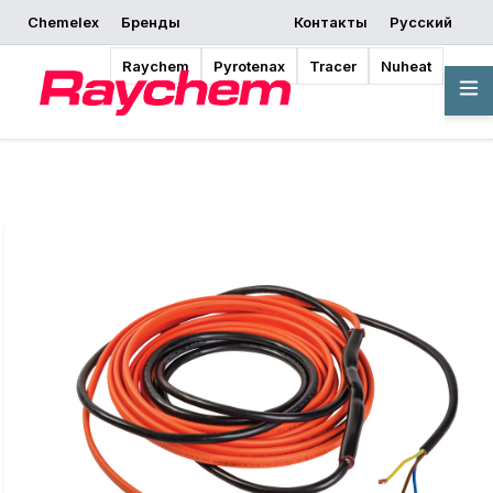
Chemelex
Бренды
Контакты
Русский
запросить
Начать
Где купить
предложение
проектирование
Raychem
Pyrotenax
Tracer
Nuheat
Обзор