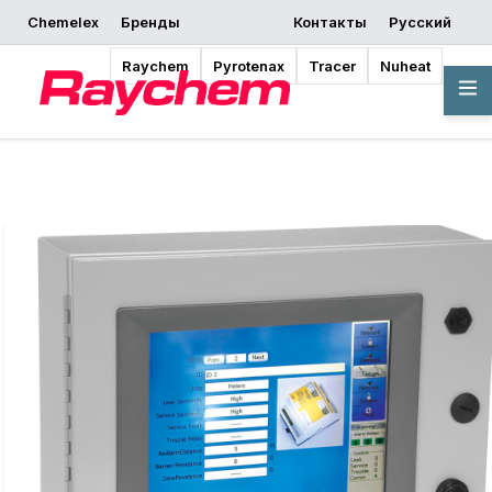
Chemelex
Бренды
Контакты
Русский
запросить
Начать
Где купить
предложение
проектирование
Raychem
Pyrotenax
Tracer
Nuheat
Обзор